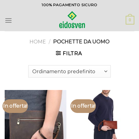
Salta
100% PAGAMENTO SICURO
ai
contenuti
0
HOME
/
POCHETTE DA UOMO
FILTRA
In offerta!
In offerta!