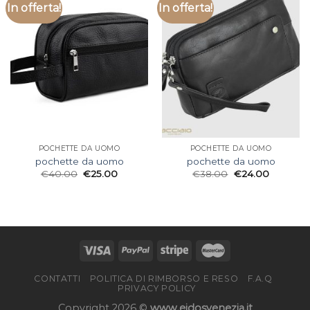
In offerta!
In offerta!
POCHETTE DA UOMO
POCHETTE DA UOMO
pochette da uomo
pochette da uomo
€
40.00
€
25.00
€
38.00
€
24.00
CONTATTI
POLITICA DI RIMBORSO E RESO
F.A.Q
PRIVACY POLICY
Copyright 2026 ©
www.eidosvenezia.it