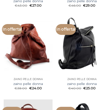
zaino pelle donna
zaino pelle donna
€
43.00
€
27.00
€
46.00
€
29.00
In offerta!
In offerta!
ZAINO PELLE DONNA
ZAINO PELLE DONNA
zaino pelle donna
zaino pelle donna
€
38.00
€
24.00
€
40.00
€
25.00