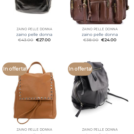
ZAINO PELLE DONNA
ZAINO PELLE DONNA
zaino pelle donna
zaino pelle donna
€
43.00
€
27.00
€
38.00
€
24.00
In offerta!
In offerta!
ZAINO PELLE DONNA
ZAINO PELLE DONNA