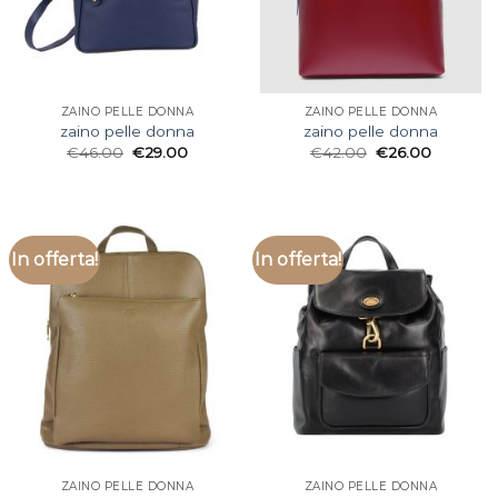
ZAINO PELLE DONNA
ZAINO PELLE DONNA
zaino pelle donna
zaino pelle donna
€
46.00
€
29.00
€
42.00
€
26.00
In offerta!
In offerta!
ZAINO PELLE DONNA
ZAINO PELLE DONNA