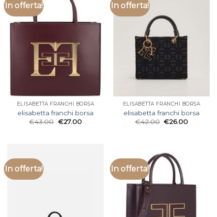
In offerta!
In offerta!
ELISABETTA FRANCHI BORSA
ELISABETTA FRANCHI BORSA
elisabetta franchi borsa
elisabetta franchi borsa
€
43.00
€
27.00
€
42.00
€
26.00
In offerta!
In offerta!