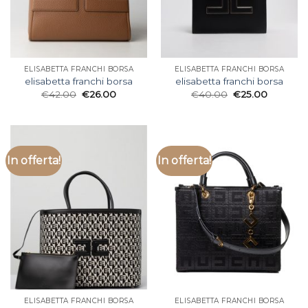
ELISABETTA FRANCHI BORSA
ELISABETTA FRANCHI BORSA
elisabetta franchi borsa
elisabetta franchi borsa
€
42.00
€
26.00
€
40.00
€
25.00
In offerta!
In offerta!
ELISABETTA FRANCHI BORSA
ELISABETTA FRANCHI BORSA