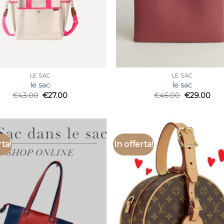
LE SAC
LE SAC
le sac
le sac
€
43.00
€
27.00
€
46.00
€
29.00
rta!
In offerta!