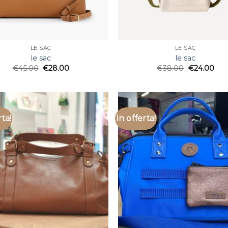
LE SAC
LE SAC
le sac
le sac
€
45.00
€
28.00
€
38.00
€
24.00
rta!
In offerta!