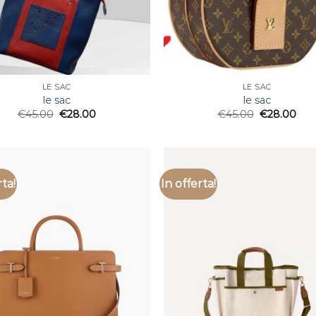
LE SAC
LE SAC
le sac
le sac
€
45.00
€
28.00
€
45.00
€
28.00
rta!
In offerta!