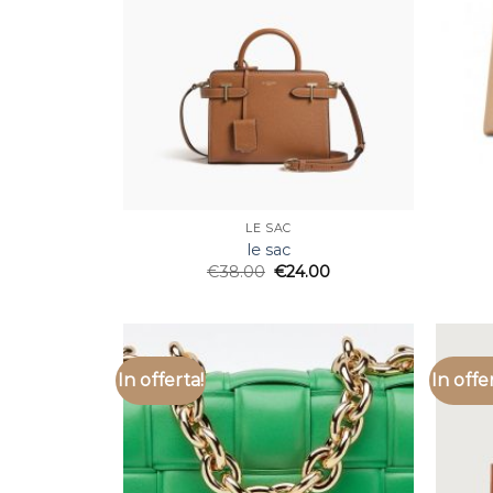
LE SAC
le sac
€
38.00
€
24.00
In offerta!
In offe