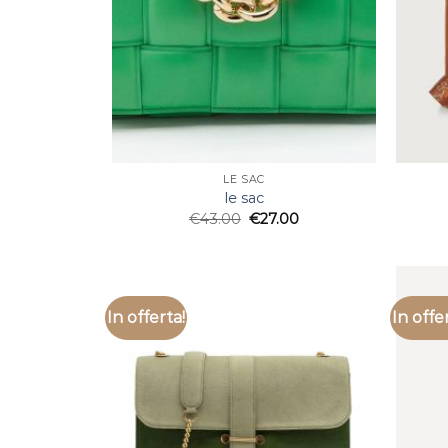
LE SAC
le sac
€
43.00
€
27.00
In offerta!
In offe