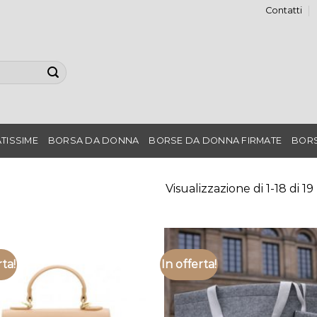
Contatti
TISSIME
BORSA DA DONNA
BORSE DA DONNA FIRMATE
BORS
Visualizzazione di 1-18 di 19 
rta!
In offerta!