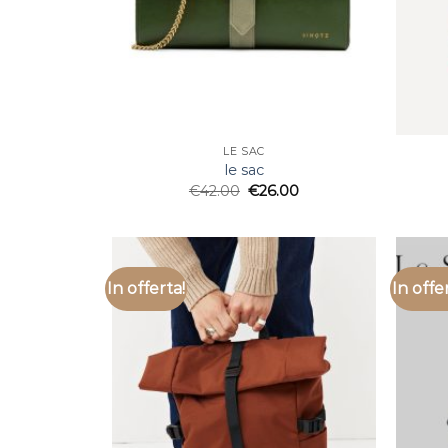
LE SAC
le sac
€
42.00
€
26.00
In offerta!
In offe