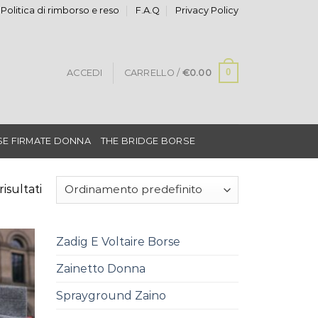
Politica di rimborso e reso
F.A.Q
Privacy Policy
0
ACCEDI
CARRELLO /
€
0.00
E FIRMATE DONNA
THE BRIDGE BORSE
risultati
Zadig E Voltaire Borse
Zainetto Donna
Sprayground Zaino