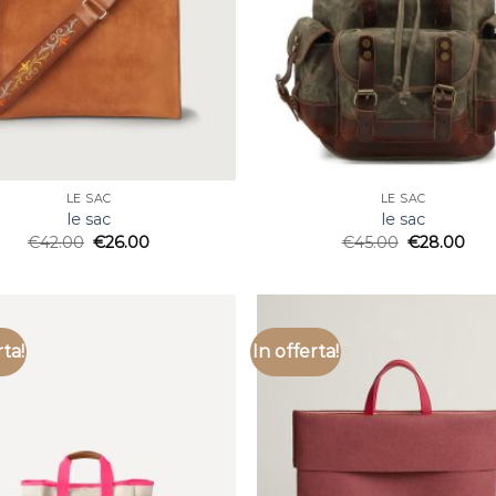
LE SAC
LE SAC
le sac
le sac
€
42.00
€
26.00
€
45.00
€
28.00
rta!
In offerta!