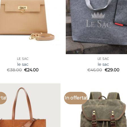
LE SAC
LE SAC
le sac
le sac
€
38.00
€
24.00
€
46.00
€
29.00
rta!
In offerta!