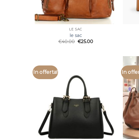
LE SAC
le sac
€
40.00
€
25.00
In offerta!
In offe