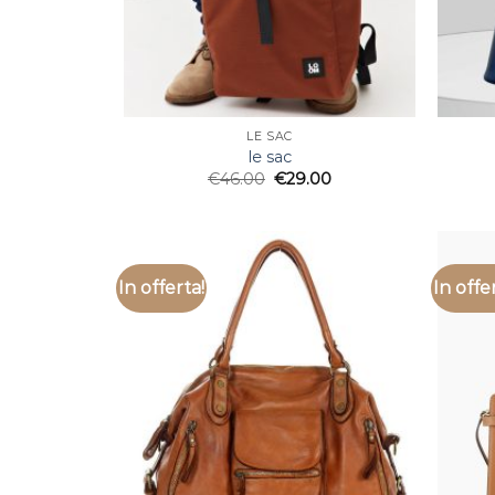
LE SAC
le sac
€
46.00
€
29.00
In offerta!
In offe