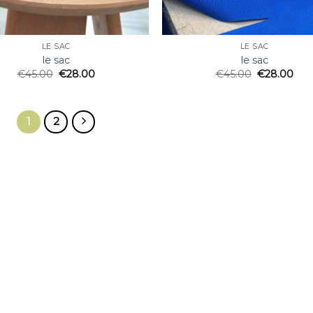
LE SAC
LE SAC
le sac
le sac
€
45.00
€
28.00
€
45.00
€
28.00
1
2