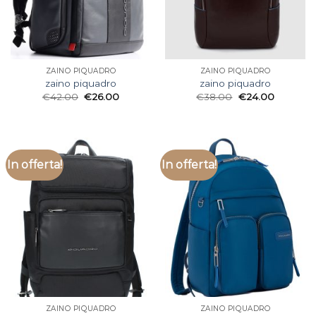
ZAINO PIQUADRO
ZAINO PIQUADRO
zaino piquadro
zaino piquadro
€
42.00
€
26.00
€
38.00
€
24.00
In offerta!
In offerta!
ZAINO PIQUADRO
ZAINO PIQUADRO