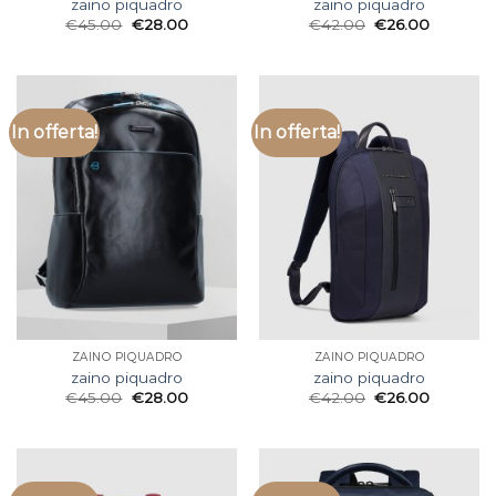
zaino piquadro
zaino piquadro
€
45.00
€
28.00
€
42.00
€
26.00
In offerta!
In offerta!
ZAINO PIQUADRO
ZAINO PIQUADRO
zaino piquadro
zaino piquadro
€
45.00
€
28.00
€
42.00
€
26.00