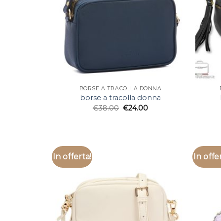
BORSE A TRACOLLA DONNA
borse a tracolla donna
€
38.00
€
24.00
In offerta!
In offe