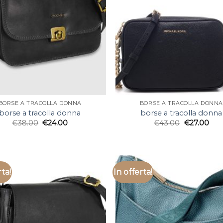
BORSE A TRACOLLA DONNA
BORSE A TRACOLLA DONNA
borse a tracolla donna
borse a tracolla donna
€
38.00
€
24.00
€
43.00
€
27.00
rta!
In offerta!