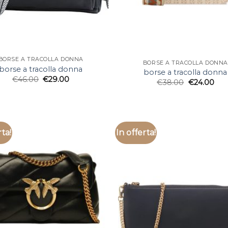
BORSE A TRACOLLA DONNA
BORSE A TRACOLLA DONNA
borse a tracolla donna
borse a tracolla donna
€
46.00
€
29.00
€
38.00
€
24.00
rta!
In offerta!