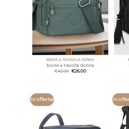
BORSE A TRACOLLA DONNA
borse a tracolla donna
€
42.00
€
26.00
In offerta!
In offe