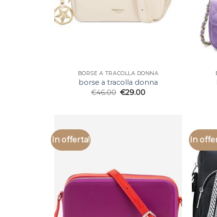
BORSE A TRACOLLA DONNA
borse a tracolla donna
€
46.00
€
29.00
In offerta!
In offe