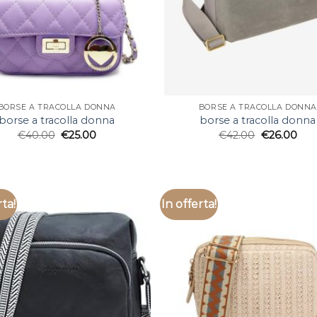
BORSE A TRACOLLA DONNA
BORSE A TRACOLLA DONNA
borse a tracolla donna
borse a tracolla donna
€
40.00
€
25.00
€
42.00
€
26.00
rta!
In offerta!