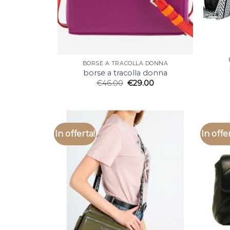
BORSE A TRACOLLA DONNA
borse a tracolla donna
€
46.00
€
29.00
In offerta!
In offe