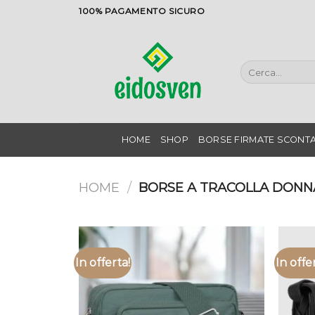
Salta
100% PAGAMENTO SICURO
ai
contenuti
Cerca:
HOME
SHOP
BORSE FIRMATE SCONTA
HOME
/
BORSE A TRACOLLA DONN
In offerta!
In offe