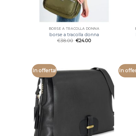
BORSE A TRACOLLA DONNA
borse a tracolla donna
€
38.00
€
24.00
In offerta!
In offe