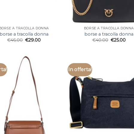
BORSE A TRACOLLA DONNA
BORSE A TRACOLLA DONNA
borse a tracolla donna
borse a tracolla donna
€
46.00
€
29.00
€
40.00
€
25.00
rta!
In offerta!