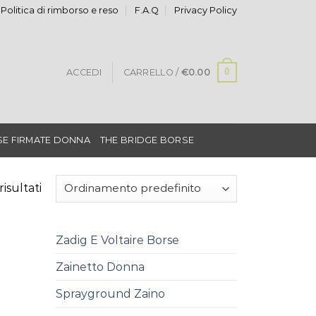
Politica di rimborso e reso
F.A.Q
Privacy Policy
0
ACCEDI
CARRELLO /
€
0.00
E FIRMATE DONNA
THE BRIDGE BORSE
risultati
Zadig E Voltaire Borse
Zainetto Donna
Sprayground Zaino