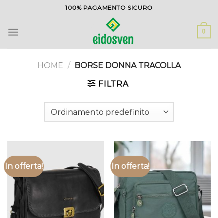
Salta
100% PAGAMENTO SICURO
ai
contenuti
0
HOME
/
BORSE DONNA TRACOLLA
FILTRA
In offerta!
In offerta!