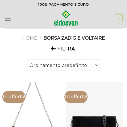
Salta
100% PAGAMENTO SICURO
ai
contenuti
0
HOME
/
BORSA ZADIG E VOLTAIRE
FILTRA
In offerta!
In offerta!