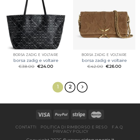
BORSA ZADIG E VOLTAIRE
BORSA ZADIG E VOLTAIRE
borsa zadig e voltaire
borsa zadig e voltaire
€
38.00
€
24.00
€
42.00
€
26.00
1
2
CONTATTI
POLITICA DI RIMBORSO E RESO
F.A.Q
PRIVACY POLICY