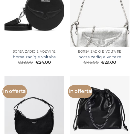
BORSA ZADIG E VOLTAIRE
BORSA ZADIG E VOLTAIRE
borsa zadig e voltaire
borsa zadig e voltaire
€
38.00
€
24.00
€
46.00
€
29.00
In offerta!
In offerta!