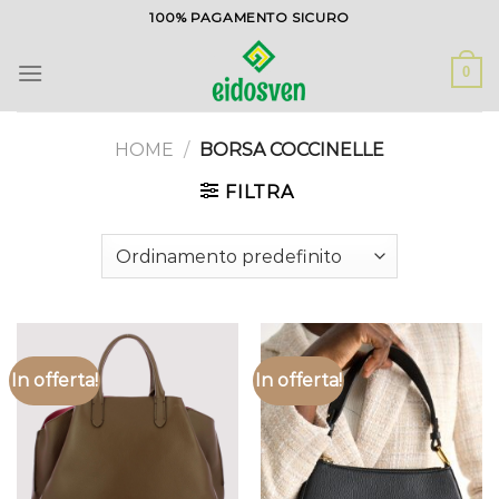
Salta
100% PAGAMENTO SICURO
ai
contenuti
0
HOME
/
BORSA COCCINELLE
FILTRA
In offerta!
In offerta!