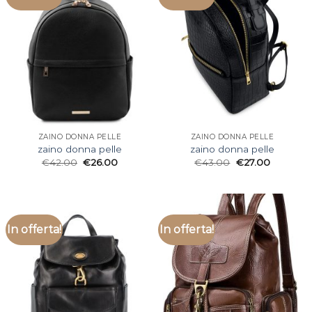
ZAINO DONNA PELLE
ZAINO DONNA PELLE
zaino donna pelle
zaino donna pelle
€
42.00
€
26.00
€
43.00
€
27.00
In offerta!
In offerta!