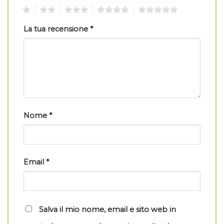
1
2
3
4
5
La tua recensione
*
Nome
*
Email
*
Salva il mio nome, email e sito web in