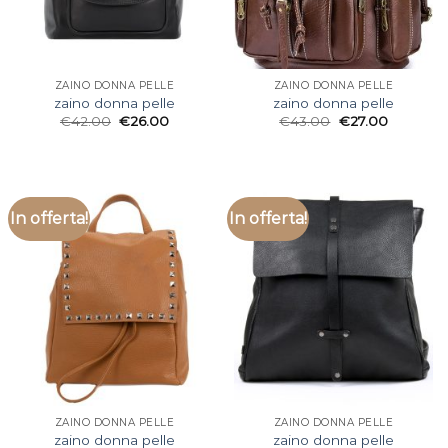
ZAINO DONNA PELLE
ZAINO DONNA PELLE
zaino donna pelle
zaino donna pelle
€
42.00
€
26.00
€
43.00
€
27.00
In offerta!
In offerta!
ZAINO DONNA PELLE
ZAINO DONNA PELLE
zaino donna pelle
zaino donna pelle