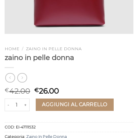
HOME
/
ZAINO IN PELLE DONNA
zaino in pelle donna
42.00
26.00
€
€
zaino in pelle donna quantità
AGGIUNGI AL CARRELLO
COD:
EI-47111532
Categoria:
Zaino In Pelle Donna