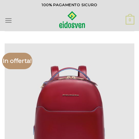
Salta
100% PAGAMENTO SICURO
ai
contenuti
0
In offerta!