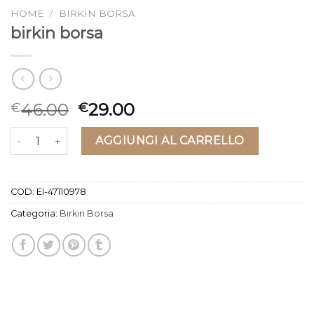
HOME
/
BIRKIN BORSA
birkin borsa
46.00
29.00
€
€
birkin borsa quantità
AGGIUNGI AL CARRELLO
COD:
EI-47110978
Categoria:
Birkin Borsa