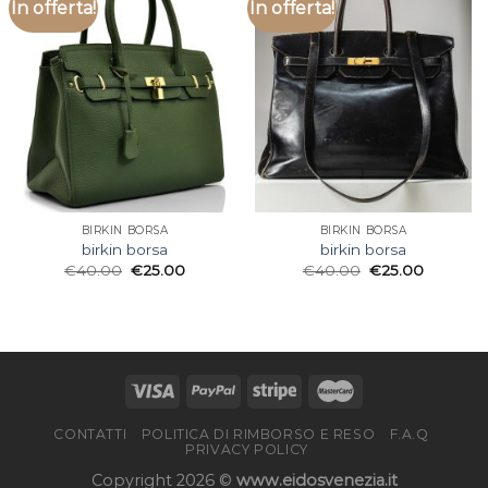
In offerta!
In offerta!
BIRKIN BORSA
BIRKIN BORSA
birkin borsa
birkin borsa
€
40.00
€
25.00
€
40.00
€
25.00
CONTATTI
POLITICA DI RIMBORSO E RESO
F.A.Q
PRIVACY POLICY
Copyright 2026 ©
www.eidosvenezia.it