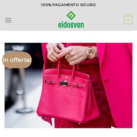
Salta
100% PAGAMENTO SICURO
ai
contenuti
0
In offerta!