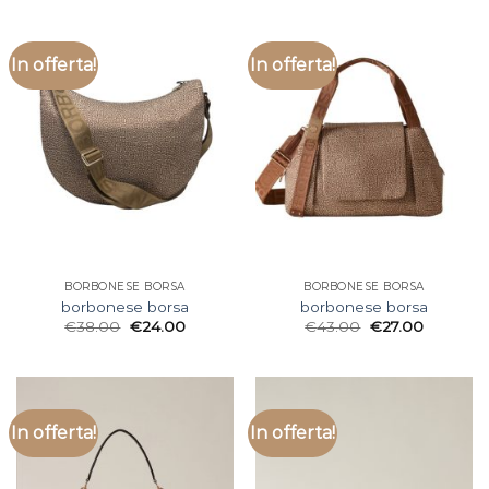
In offerta!
In offerta!
BORBONESE BORSA
BORBONESE BORSA
borbonese borsa
borbonese borsa
€
38.00
€
24.00
€
43.00
€
27.00
In offerta!
In offerta!