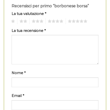
Recensisci per primo “borbonese borsa”
La tua valutazione
*
1
2
3
4
5
La tua recensione
*
Nome
*
Email
*