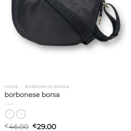
HOME
/
BORBONESE BORSA
borbonese borsa
46.00
29.00
€
€