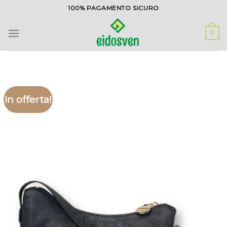
Salta
100% PAGAMENTO SICURO
ai
contenuti
0
In offerta!