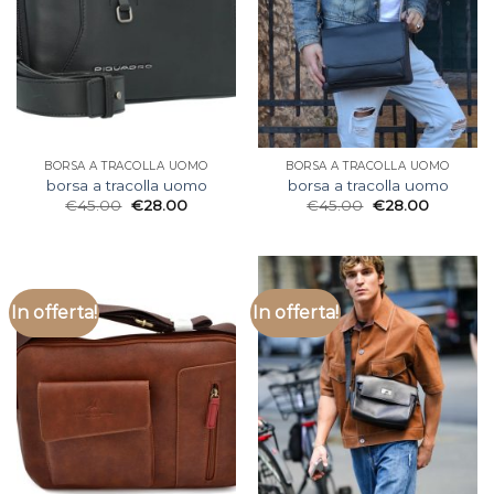
BORSA A TRACOLLA UOMO
BORSA A TRACOLLA UOMO
borsa a tracolla uomo
borsa a tracolla uomo
€
45.00
€
28.00
€
45.00
€
28.00
In offerta!
In offerta!