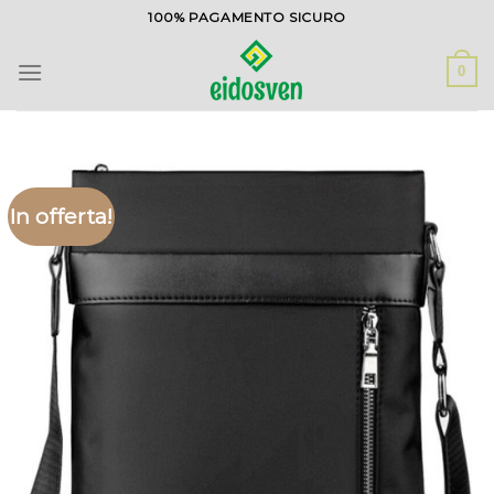
Salta
100% PAGAMENTO SICURO
ai
contenuti
0
In offerta!