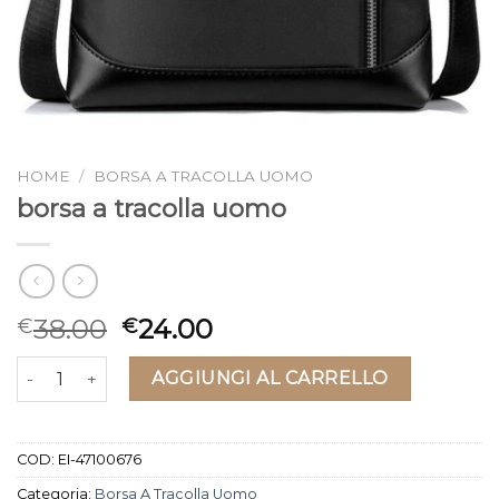
HOME
/
BORSA A TRACOLLA UOMO
borsa a tracolla uomo
38.00
24.00
€
€
borsa a tracolla uomo quantità
AGGIUNGI AL CARRELLO
COD:
EI-47100676
Categoria:
Borsa A Tracolla Uomo