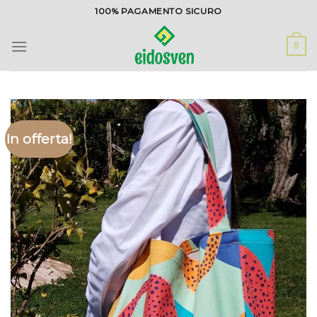
Salta
100% PAGAMENTO SICURO
ai
contenuti
0
In offerta!