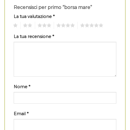
Recensisci per primo “borsa mare”
La tua valutazione
*
1
2
3
4
5
La tua recensione
*
Nome
*
Email
*