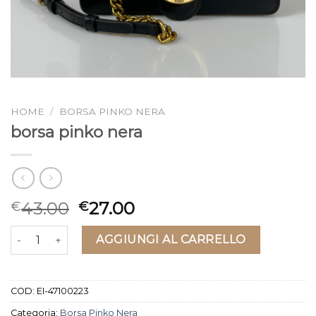
HOME
/
BORSA PINKO NERA
borsa pinko nera
43.00
27.00
€
€
borsa pinko nera quantità
AGGIUNGI AL CARRELLO
COD:
EI-47100223
Categoria:
Borsa Pinko Nera