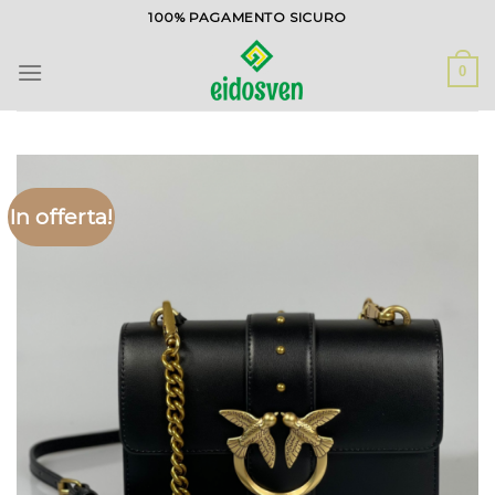
Salta
100% PAGAMENTO SICURO
ai
contenuti
0
In offerta!