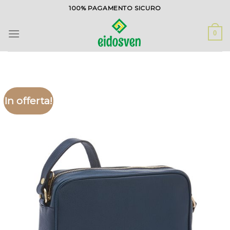
Salta
100% PAGAMENTO SICURO
ai
contenuti
0
In offerta!