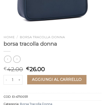
HOME
/
BORSA TRACOLLA DONNA
borsa tracolla donna
42.00
26.00
€
€
borsa tracolla donna quantità
AGGIUNGI AL CARRELLO
COD:
EI-47100511
Categoria:
Borsa Tracolla Donna