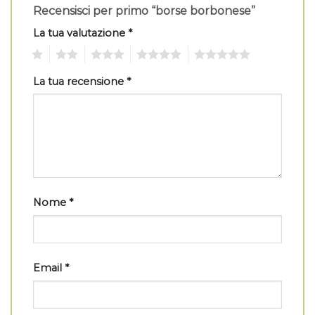
Recensisci per primo “borse borbonese”
La tua valutazione
*
1
2
3
4
5
La tua recensione
*
Nome
*
Email
*