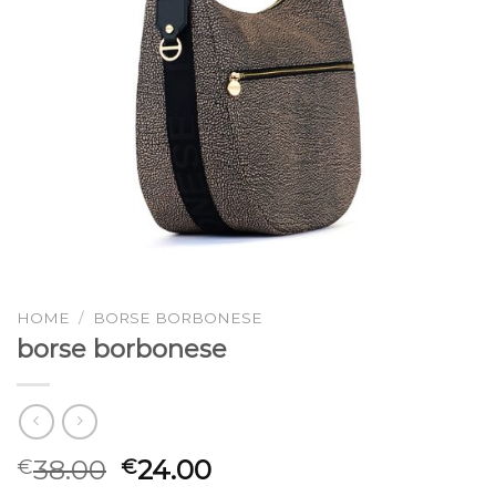
HOME
/
BORSE BORBONESE
borse borbonese
38.00
24.00
€
€