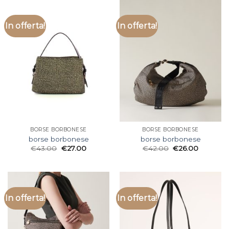
In offerta!
In offerta!
BORSE BORBONESE
BORSE BORBONESE
borse borbonese
borse borbonese
€
43.00
€
27.00
€
42.00
€
26.00
In offerta!
In offerta!