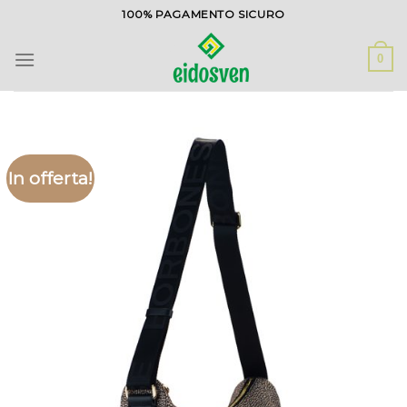
Salta
100% PAGAMENTO SICURO
ai
contenuti
0
In offerta!