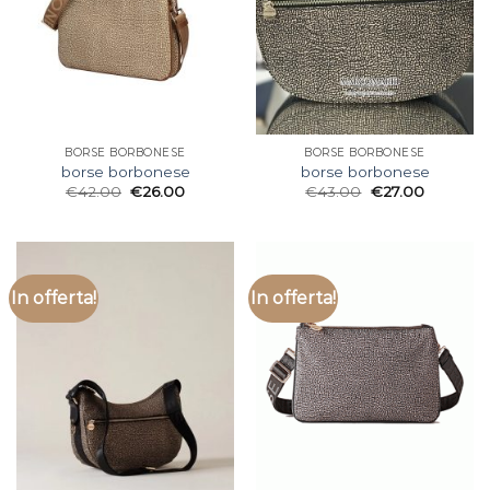
BORSE BORBONESE
BORSE BORBONESE
borse borbonese
borse borbonese
€
42.00
€
26.00
€
43.00
€
27.00
In offerta!
In offerta!