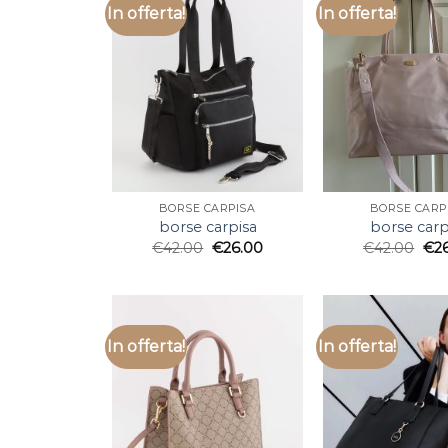
In offerta!
In offerta!
BORSE CARPISA
BORSE CARP
borse carpisa
borse carp
€
42.00
€
26.00
€
42.00
€
2
In offerta!
In offerta!