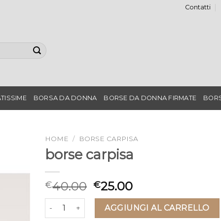
Contatti
TISSIME
BORSA DA DONNA
BORSE DA DONNA FIRMATE
BORS
HOME
/
BORSE CARPISA
borse carpisa
40.00
25.00
€
€
borse carpisa quantità
AGGIUNGI AL CARRELLO