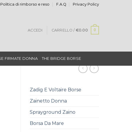
Politica di rimborso e reso
F.A.Q
Privacy Policy
0
ACCEDI
CARRELLO /
€
0.00
E FIRMATE DONNA
THE BRIDGE BORSE
Zadig E Voltaire Borse
Zainetto Donna
Sprayground Zaino
Borsa Da Mare