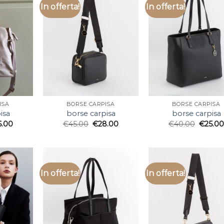
In offerta!
In offerta!
ISA
BORSE CARPISA
BORSE CARPISA
isa
borse carpisa
borse carpisa
6.00
€
45.00
€
28.00
€
40.00
€
25.0
In offerta!
In offerta!