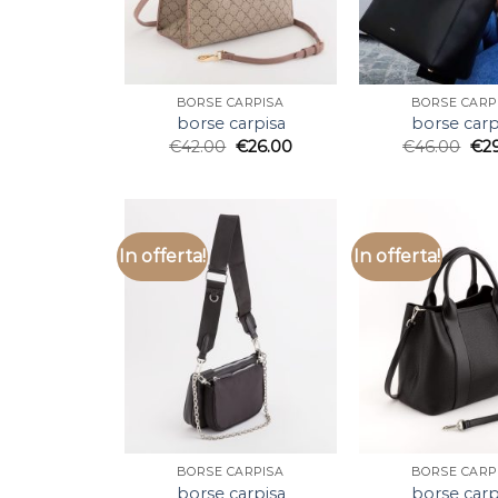
BORSE CARPISA
BORSE CARP
borse carpisa
borse carp
€
42.00
€
26.00
€
46.00
€
2
In offerta!
In offerta!
BORSE CARPISA
BORSE CARP
borse carpisa
borse carp