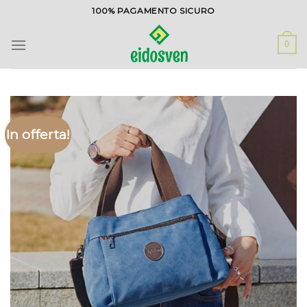
Salta
100% PAGAMENTO SICURO
ai
contenuti
0
In offerta!