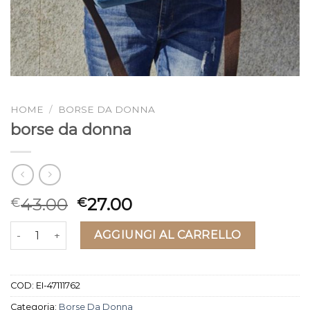
HOME
/
BORSE DA DONNA
borse da donna
43.00
27.00
€
€
borse da donna quantità
AGGIUNGI AL CARRELLO
COD:
EI-47111762
Categoria:
Borse Da Donna