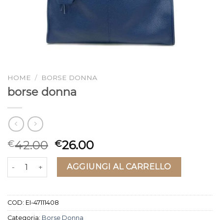
HOME
/
BORSE DONNA
borse donna
42.00
26.00
€
€
borse donna quantità
AGGIUNGI AL CARRELLO
COD:
EI-47111408
Categoria:
Borse Donna