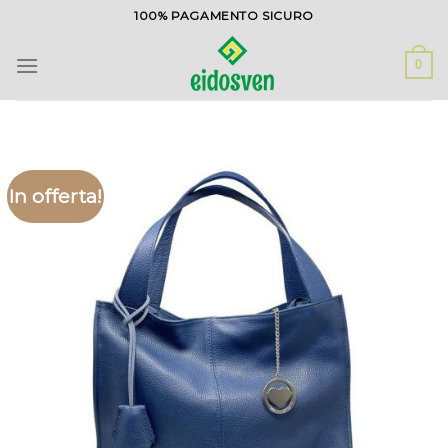
Salta
100% PAGAMENTO SICURO
ai
contenuti
0
In offerta!