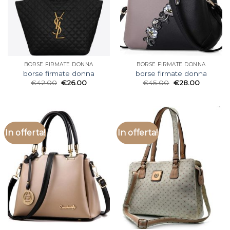
BORSE FIRMATE DONNA
BORSE FIRMATE DONNA
borse firmate donna
borse firmate donna
€
42.00
€
26.00
€
45.00
€
28.00
In offerta!
In offerta!