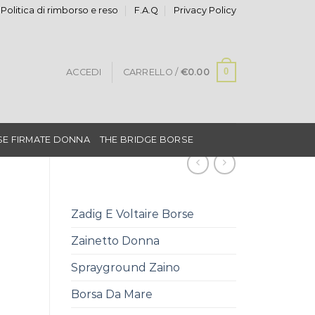
Politica di rimborso e reso
F.A.Q
Privacy Policy
0
ACCEDI
CARRELLO /
€
0.00
E FIRMATE DONNA
THE BRIDGE BORSE
Zadig E Voltaire Borse
Zainetto Donna
Sprayground Zaino
Borsa Da Mare