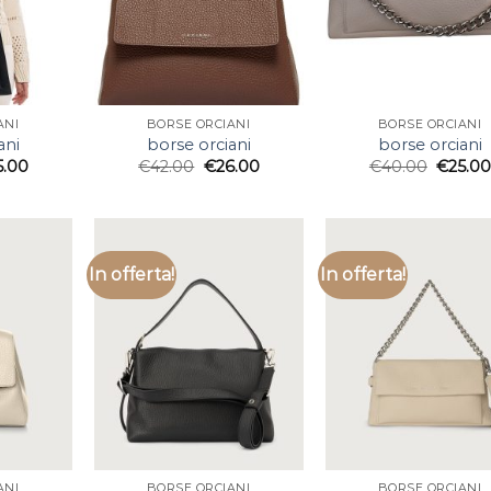
ANI
BORSE ORCIANI
BORSE ORCIANI
ani
borse orciani
borse orciani
5.00
€
42.00
€
26.00
€
40.00
€
25.0
In offerta!
In offerta!
ANI
BORSE ORCIANI
BORSE ORCIANI