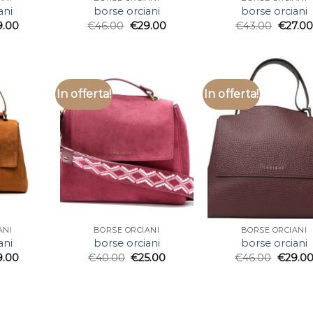
ani
borse orciani
borse orciani
9.00
€
46.00
€
29.00
€
43.00
€
27.00
In offerta!
In offerta!
ANI
BORSE ORCIANI
BORSE ORCIANI
ani
borse orciani
borse orciani
9.00
€
40.00
€
25.00
€
46.00
€
29.0