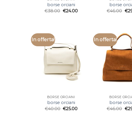
borse orciani
borse orci
€
38.00
€
24.00
€
46.00
€
2
In offerta!
In offerta!
BORSE ORCIANI
BORSE ORCI
borse orciani
borse orci
€
40.00
€
25.00
€
46.00
€
2