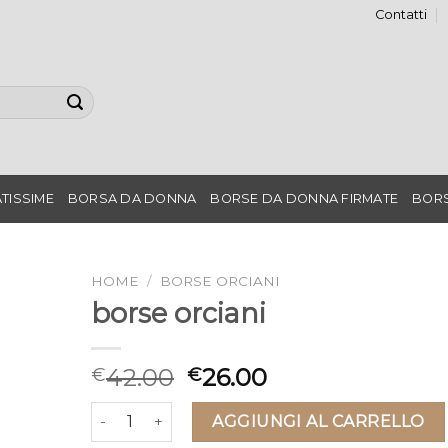
Contatti
TISSIME
BORSA DA DONNA
BORSE DA DONNA FIRMATE
BORS
HOME
/
BORSE ORCIANI
borse orciani
42.00
26.00
€
€
borse orciani quantità
AGGIUNGI AL CARRELLO