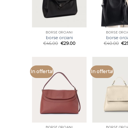
BORSE ORCIANI
BORSE ORCI
borse orciani
borse orci
€
46.00
€
29.00
€
40.00
€
2
In offerta!
In offerta!
BORSE ORCIANI
BORSE ORCI