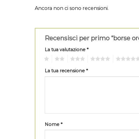
Ancora non ci sono recensioni.
Recensisci per primo “borse or
La tua valutazione
*
1
2
3
4
5
La tua recensione
*
Nome
*