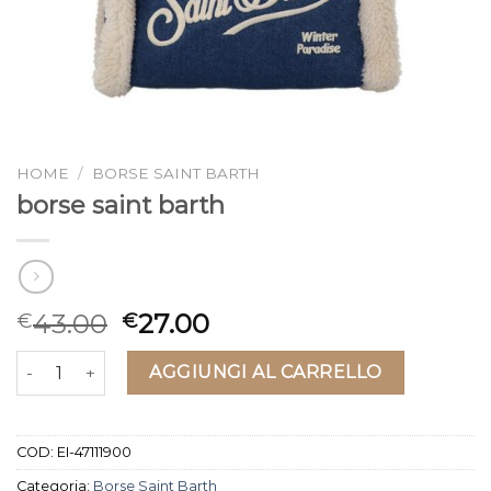
HOME
/
BORSE SAINT BARTH
borse saint barth
43.00
27.00
€
€
borse saint barth quantità
AGGIUNGI AL CARRELLO
COD:
EI-47111900
Categoria:
Borse Saint Barth