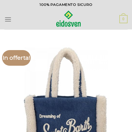
Salta
100% PAGAMENTO SICURO
ai
contenuti
0
In offerta!