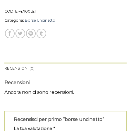
COD:
EI-47100521
Categoria:
Borse Uncinetto
RECENSIONI (0)
Recensioni
Ancora non ci sono recensioni.
Recensisci per primo “borse uncinetto”
La tua valutazione
*