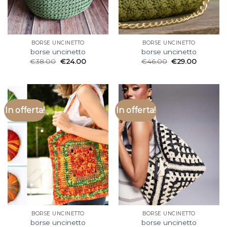
BORSE UNCINETTO
BORSE UNCINETTO
borse uncinetto
borse uncinetto
€
38.00
€
24.00
€
46.00
€
29.00
In offerta!
In offerta!
BORSE UNCINETTO
BORSE UNCINETTO
borse uncinetto
borse uncinetto