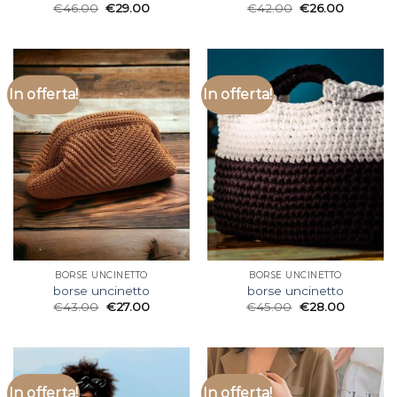
€
46.00
€
29.00
€
42.00
€
26.00
In offerta!
In offerta!
BORSE UNCINETTO
BORSE UNCINETTO
borse uncinetto
borse uncinetto
€
43.00
€
27.00
€
45.00
€
28.00
In offerta!
In offerta!