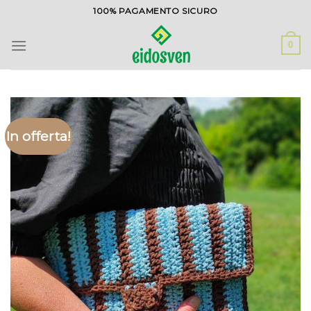
Salta
100% PAGAMENTO SICURO
ai
contenuti
0
In offerta!