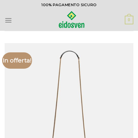
Salta
100% PAGAMENTO SICURO
ai
contenuti
0
In offerta!