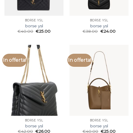
BORSE YSL
BORSE YSL
borse ysl
borse ysl
€
40.00
€
25.00
€
38.00
€
24.00
In offerta!
In offerta!
BORSE YSL
BORSE YSL
borse ysl
borse ysl
€
42.00
€
26.00
€
40.00
€
25.00