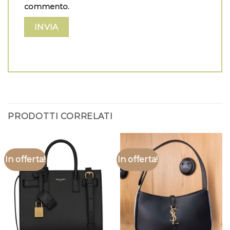
commento.
PRODOTTI CORRELATI
In offerta!
In offerta!