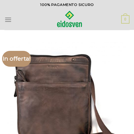
Salta
100% PAGAMENTO SICURO
ai
contenuti
0
In offerta!