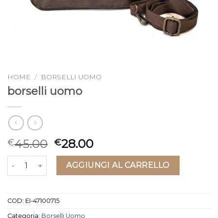
HOME
/
BORSELLI UOMO
borselli uomo
45.00
28.00
€
€
borselli uomo quantità
AGGIUNGI AL CARRELLO
COD:
EI-47100715
Categoria:
Borselli Uomo