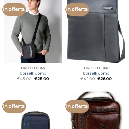
In offerta!
In offerta!
BORSELLI UOMO
BORSELLI UOMO
borselli uomo
borselli uomo
€
45.00
€
28.00
€
42.00
€
26.00
In offerta!
In offerta!