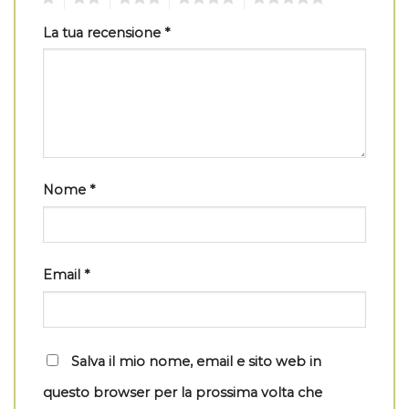
La tua recensione
*
Nome
*
Email
*
Salva il mio nome, email e sito web in
questo browser per la prossima volta che