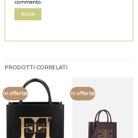
commento.
PRODOTTI CORRELATI
In offerta!
In offerta!