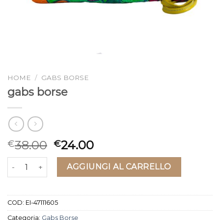
HOME
/
GABS BORSE
gabs borse
38.00
24.00
€
€
gabs borse quantità
AGGIUNGI AL CARRELLO
COD:
EI-47111605
Categoria:
Gabs Borse