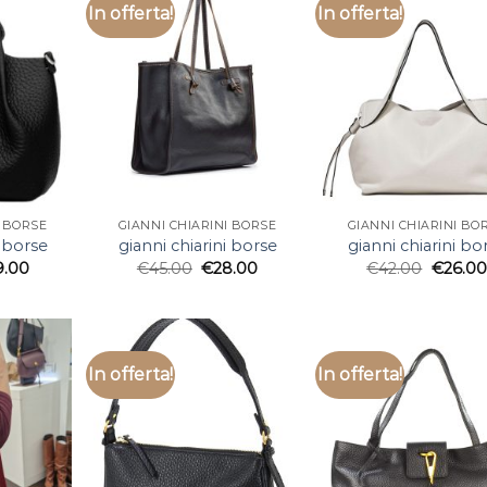
In offerta!
In offerta!
I BORSE
GIANNI CHIARINI BORSE
GIANNI CHIARINI BO
i borse
gianni chiarini borse
gianni chiarini bo
9.00
€
45.00
€
28.00
€
42.00
€
26.00
In offerta!
In offerta!