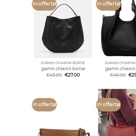
In offerta!
In offerta!
GIANNI CHIARINI BORSE
GIANNI CHIARIN
gianni chiarini borse
gianni chiarin
€
43.00
€
27.00
€
46.00
€
2
In offerta!
In offerta!