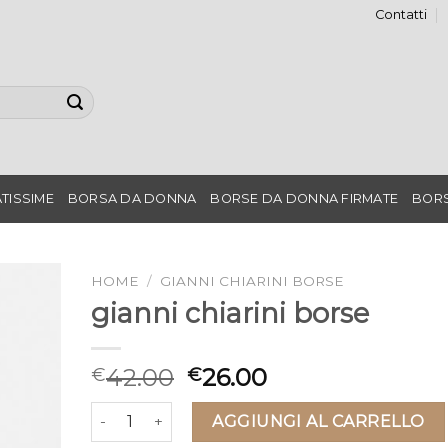
Contatti
TISSIME
BORSA DA DONNA
BORSE DA DONNA FIRMATE
BORS
HOME
/
GIANNI CHIARINI BORSE
gianni chiarini borse
42.00
26.00
€
€
gianni chiarini borse quantità
AGGIUNGI AL CARRELLO