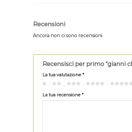
Recensioni
Ancora non ci sono recensioni.
Recensisci per primo “gianni c
La tua valutazione
*
1
2
3
4
5
La tua recensione
*