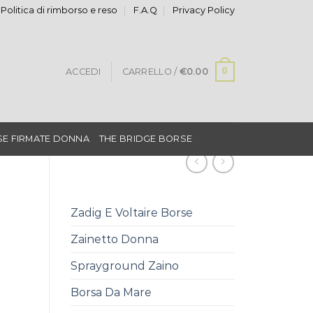
Politica di rimborso e reso
F.A.Q
Privacy Policy
0
ACCEDI
CARRELLO /
€
0.00
E FIRMATE DONNA
THE BRIDGE BORSE
Zadig E Voltaire Borse
Zainetto Donna
Sprayground Zaino
Borsa Da Mare