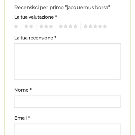
Recensisci per primo “jacquemus borsa”
La tua valutazione
*
1
2
3
4
5
La tua recensione
*
Nome
*
Email
*