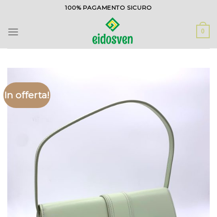
Salta
100% PAGAMENTO SICURO
ai
contenuti
0
In offerta!