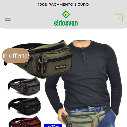
Salta
100% PAGAMENTO SICURO
ai
contenuti
0
In offerta!