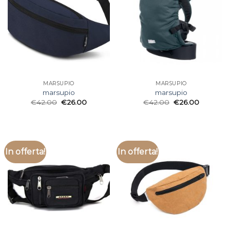
MARSUPIO
MARSUPIO
marsupio
marsupio
€
42.00
€
26.00
€
42.00
€
26.00
In offerta!
In offerta!