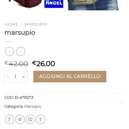
HOME
/
MARSUPIO
marsupio
42.00
26.00
€
€
marsupio quantità
AGGIUNGI AL CARRELLO
COD:
EI-47111273
Categoria:
Marsupio