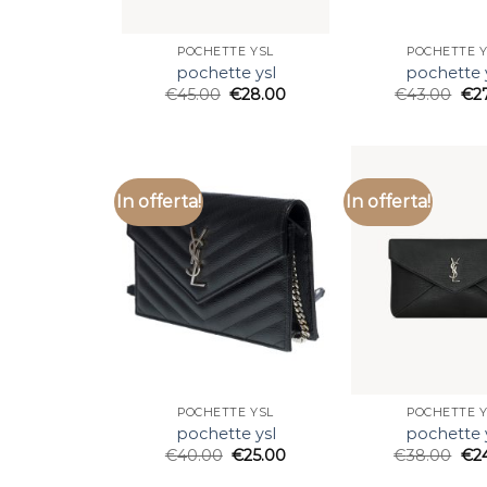
POCHETTE YSL
POCHETTE Y
pochette ysl
pochette 
€
45.00
€
28.00
€
43.00
€
2
In offerta!
In offerta!
POCHETTE YSL
POCHETTE Y
pochette ysl
pochette 
€
40.00
€
25.00
€
38.00
€
2