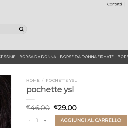
Contatti
TISSIME
BORSA DA DONNA
BORSE DA DONNA FIRMATE
BORS
HOME
/
POCHETTE YSL
pochette ysl
46.00
29.00
€
€
pochette ysl quantità
AGGIUNGI AL CARRELLO