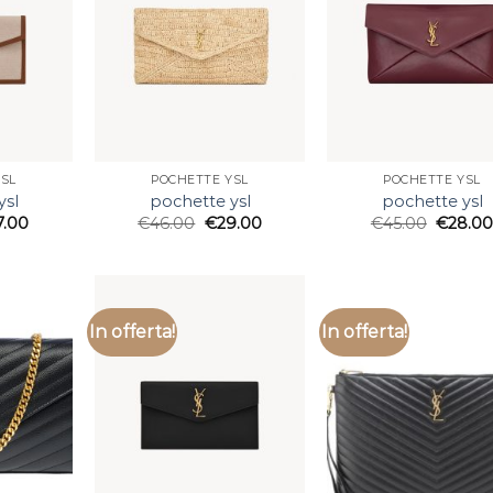
SL
POCHETTE YSL
POCHETTE YSL
ysl
pochette ysl
pochette ysl
7.00
€
46.00
€
29.00
€
45.00
€
28.0
In offerta!
In offerta!