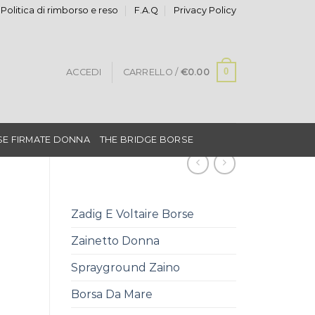
Politica di rimborso e reso
F.A.Q
Privacy Policy
0
ACCEDI
CARRELLO /
€
0.00
E FIRMATE DONNA
THE BRIDGE BORSE
Zadig E Voltaire Borse
Zainetto Donna
Sprayground Zaino
Borsa Da Mare