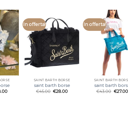
In offerta!
In offerta!
BORSE
SAINT BARTH BORSE
SAINT BARTH BOR
borse
saint barth borse
saint barth bor
8.00
€
45.00
€
28.00
€
43.00
€
27.00