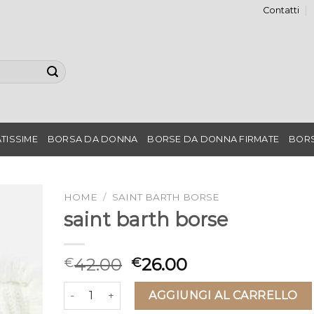
Contatti
TISSIME
BORSA DA DONNA
BORSE DA DONNA FIRMATE
BORS
HOME
/
SAINT BARTH BORSE
saint barth borse
42.00
26.00
€
€
saint barth borse quantità
AGGIUNGI AL CARRELLO