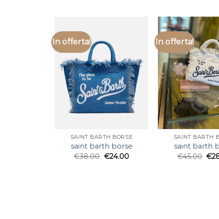
In offerta!
In offerta!
SAINT BARTH BORSE
SAINT BARTH 
saint barth borse
saint barth 
€
38.00
€
24.00
€
45.00
€
2