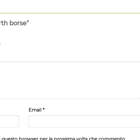
rth borse”
Email
*
 in questo browser per la prossima volta che commento.