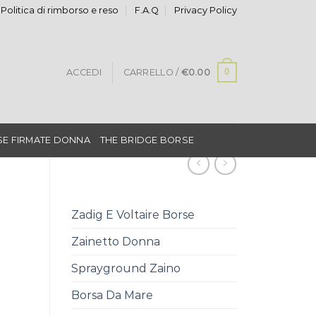
Politica di rimborso e reso
F.A.Q
Privacy Policy
0
ACCEDI
CARRELLO /
€
0.00
E FIRMATE DONNA
THE BRIDGE BORSE
Zadig E Voltaire Borse
Zainetto Donna
Sprayground Zaino
Borsa Da Mare