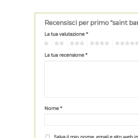
Recensisci per primo “saint ba
La tua valutazione
*
1
2
3
4
5
La tua recensione
*
Nome
*
Salva il mio nome, email e sito web