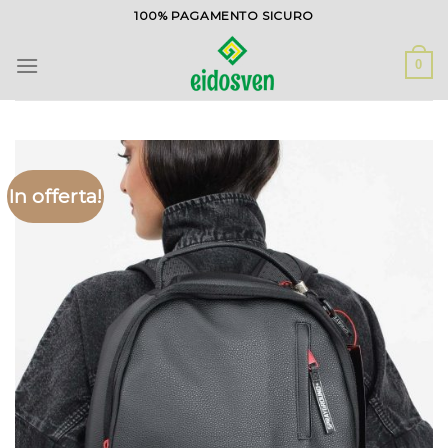
Salta
100% PAGAMENTO SICURO
ai
contenuti
0
In offerta!