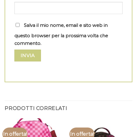
Salva il mio nome, email e sito web in
questo browser per la prossima volta che
commento.
PRODOTTI CORRELATI
In offerta!
In offerta!