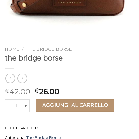
HOME
/
THE BRIDGE BORSE
the bridge borse
42.00
26.00
€
€
the bridge borse quantità
AGGIUNGI AL CARRELLO
COD:
EI-47100317
Categoria:
The Bridge Borse