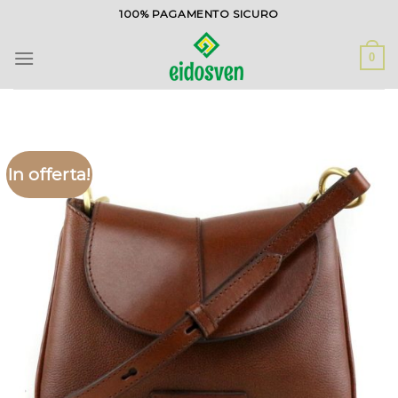
Salta
100% PAGAMENTO SICURO
ai
contenuti
0
In offerta!