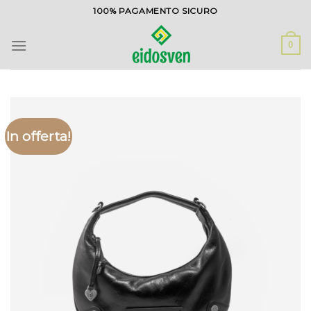
Salta
100% PAGAMENTO SICURO
ai
contenuti
0
In offerta!