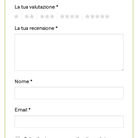
La tua valutazione
*
1
2
3
4
5
La tua recensione
*
Nome
*
Email
*