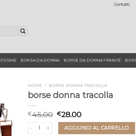
Contatti
TISSIME
BORSA DA DONNA
BORSE DA DONNA FIRMATE
BORS
HOME
/
BORSE DONNA TRACOLLA
borse donna tracolla
45.00
28.00
€
€
borse donna tracolla quantità
AGGIUNGI AL CARRELLO