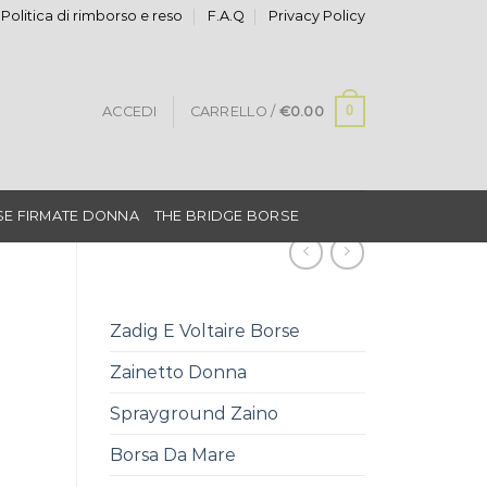
Politica di rimborso e reso
F.A.Q
Privacy Policy
0
ACCEDI
CARRELLO /
€
0.00
E FIRMATE DONNA
THE BRIDGE BORSE
Zadig E Voltaire Borse
Zainetto Donna
Sprayground Zaino
Borsa Da Mare