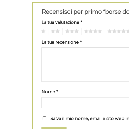
Recensisci per primo “borse do
La tua valutazione
*
1
2
3
4
5
La tua recensione
*
Nome
*
Salva il mio nome, email e sito web