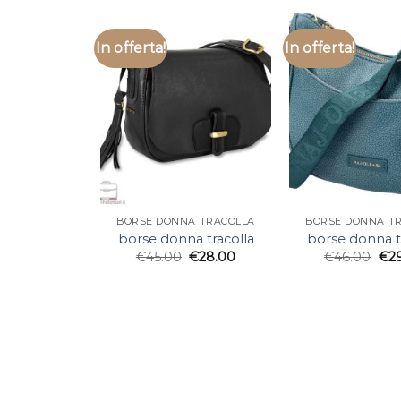
In offerta!
In offerta!
BORSE DONNA TRACOLLA
BORSE DONNA T
borse donna tracolla
borse donna t
€
45.00
€
28.00
€
46.00
€
2