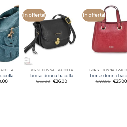
In offerta!
In offerta!
RACOLLA
BORSE DONNA TRACOLLA
BORSE DONNA TRACO
racolla
borse donna tracolla
borse donna traco
9.00
€
42.00
€
26.00
€
40.00
€
25.0