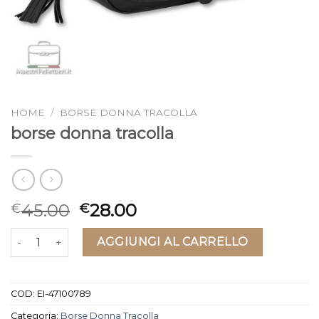
HOME
/
BORSE DONNA TRACOLLA
borse donna tracolla
45.00
28.00
€
€
borse donna tracolla quantità
AGGIUNGI AL CARRELLO
COD:
EI-47100789
Categoria:
Borse Donna Tracolla