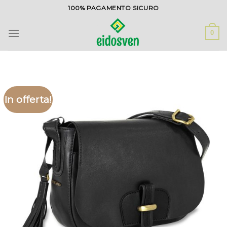
Salta
100% PAGAMENTO SICURO
ai
contenuti
0
In offerta!