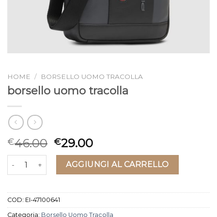
HOME
/
BORSELLO UOMO TRACOLLA
borsello uomo tracolla
46.00
29.00
€
€
borsello uomo tracolla quantità
AGGIUNGI AL CARRELLO
COD:
EI-47100641
Categoria:
Borsello Uomo Tracolla