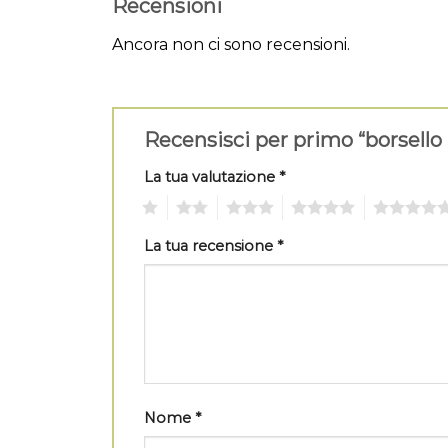
Recensioni
Ancora non ci sono recensioni.
Recensisci per primo “borsello
La tua valutazione
*
1
2
3
4
5
La tua recensione
*
Nome
*