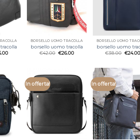
TRACOLLA
BORSELLO UOMO TRACOLLA
BORSELLO UOMO TRAC
tracolla
borsello uomo tracolla
borsello uomo trac
5.00
€
42.00
€
26.00
€
38.00
€
24.0
In offerta!
In offerta!