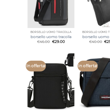
BORSELLO UOMO TRACOLLA
BORSELLO UOMO 
borsello uomo tracolla
borsello uomo 
€
46.00
€
29.00
€
40.00
€
2
In offerta!
In offerta!