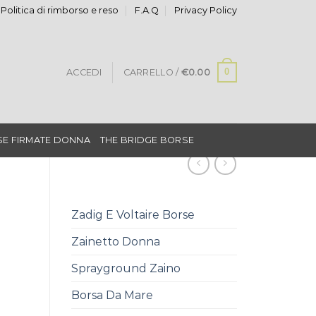
Politica di rimborso e reso
F.A.Q
Privacy Policy
0
ACCEDI
CARRELLO /
€
0.00
E FIRMATE DONNA
THE BRIDGE BORSE
Zadig E Voltaire Borse
Zainetto Donna
Sprayground Zaino
Borsa Da Mare