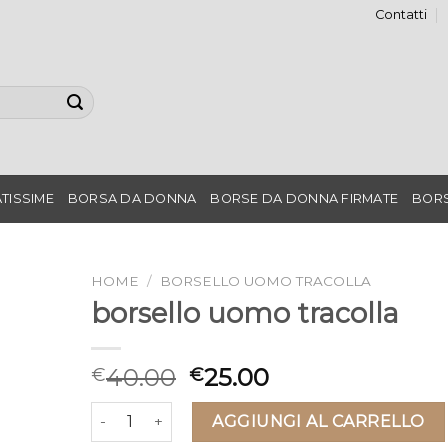
Contatti
TISSIME
BORSA DA DONNA
BORSE DA DONNA FIRMATE
BORS
HOME
/
BORSELLO UOMO TRACOLLA
borsello uomo tracolla
40.00
25.00
€
€
borsello uomo tracolla quantità
AGGIUNGI AL CARRELLO