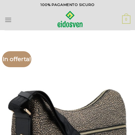
Salta
100% PAGAMENTO SICURO
ai
contenuti
0
In offerta!