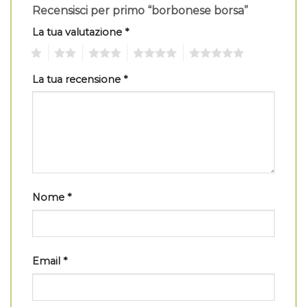
Recensisci per primo “borbonese borsa”
La tua valutazione
*
1
2
3
4
5
La tua recensione
*
Nome
*
Email
*