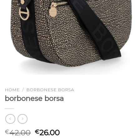
HOME
/
BORBONESE BORSA
borbonese borsa
42.00
26.00
€
€