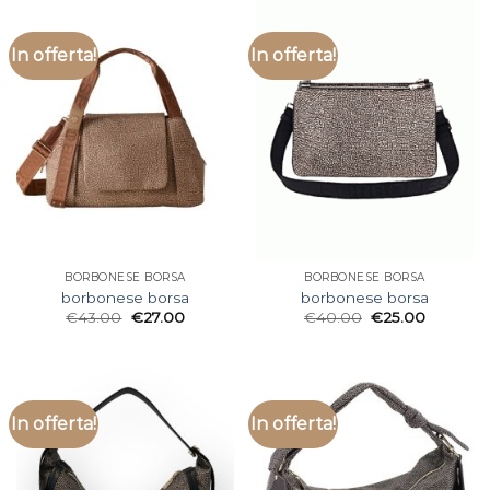
In offerta!
In offerta!
BORBONESE BORSA
BORBONESE BORSA
borbonese borsa
borbonese borsa
€
43.00
€
27.00
€
40.00
€
25.00
In offerta!
In offerta!