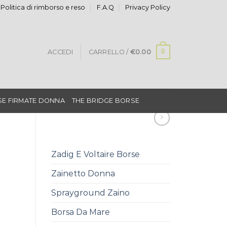
Politica di rimborso e reso
F.A.Q
Privacy Policy
0
ACCEDI
CARRELLO /
€
0.00
E FIRMATE DONNA
THE BRIDGE BORSE
Zadig E Voltaire Borse
Zainetto Donna
Sprayground Zaino
Borsa Da Mare