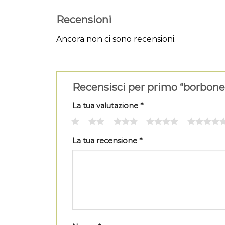
Recensioni
Ancora non ci sono recensioni.
Recensisci per primo “borbon
La tua valutazione
*
1
2
3
4
5
La tua recensione
*