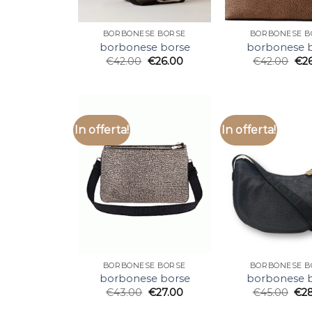
BORBONESE BORSE
BORBONESE B
borbonese borse
borbonese 
€
42.00
€
26.00
€
42.00
€
2
In offerta!
In offerta!
BORBONESE BORSE
BORBONESE B
borbonese borse
borbonese 
€
43.00
€
27.00
€
45.00
€
2