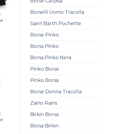
Borse Carpisa
Borselli Uomo Tracolla
E
se
Saint Barth Pochette
0
Borse Pinko
Borsa Pinko
Borsa Pinko Nera
Pinko Borse
Pinko Borsa
Borse Donna Tracolla
Zaino Rains
Birkin Borsa
E
se
Borsa Birkin
0