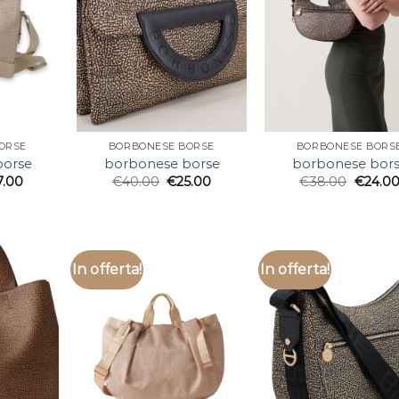
ORSE
BORBONESE BORSE
BORBONESE BORS
borse
borbonese borse
borbonese bor
7.00
€
40.00
€
25.00
€
38.00
€
24.0
In offerta!
In offerta!