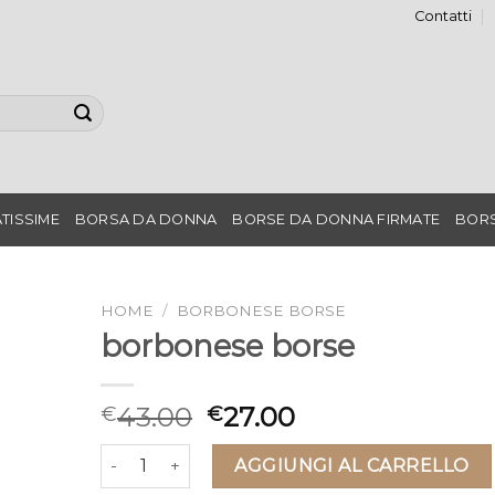
Contatti
TISSIME
BORSA DA DONNA
BORSE DA DONNA FIRMATE
BORS
HOME
/
BORBONESE BORSE
borbonese borse
43.00
27.00
€
€
borbonese borse quantità
AGGIUNGI AL CARRELLO