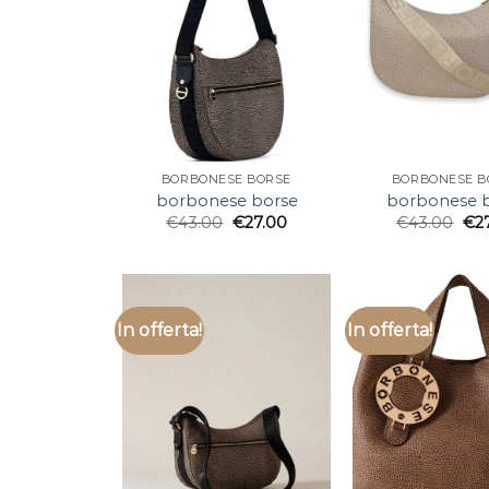
BORBONESE BORSE
BORBONESE B
borbonese borse
borbonese 
€
43.00
€
27.00
€
43.00
€
2
In offerta!
In offerta!