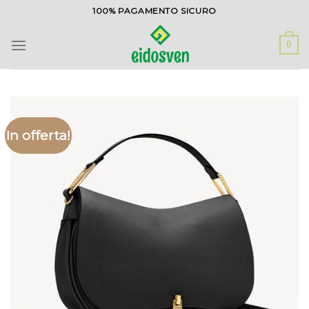
Salta
100% PAGAMENTO SICURO
ai
contenuti
0
In offerta!