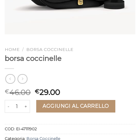
HOME
/
BORSA COCCINELLE
borsa coccinelle
46.00
29.00
€
€
borsa coccinelle quantità
AGGIUNGI AL CARRELLO
COD:
EI-47111902
Categoria:
Borsa Coccinelle