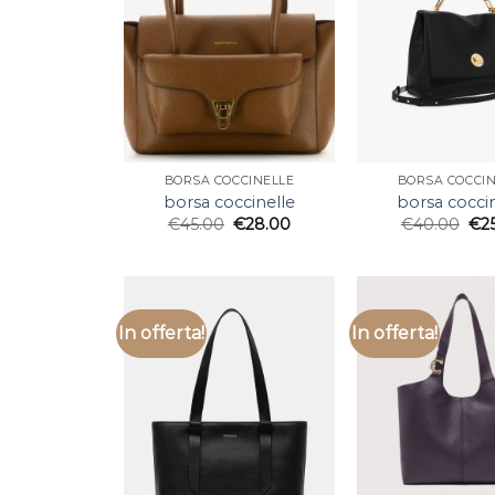
BORSA COCCINELLE
BORSA COCCIN
borsa coccinelle
borsa cocci
€
45.00
€
28.00
€
40.00
€
2
In offerta!
In offerta!