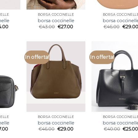
ELLE
BORSA COCCINELLE
BORSA COCCINELL
nelle
borsa coccinelle
borsa coccinell
4.00
€
43.00
€
27.00
€
46.00
€
29.0
In offerta!
In offerta!
ELLE
BORSA COCCINELLE
BORSA COCCINELL
nelle
borsa coccinelle
borsa coccinell
7.00
€
46.00
€
29.00
€
40.00
€
25.0