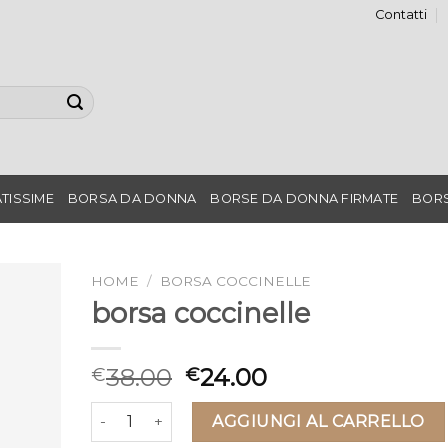
Contatti
TISSIME
BORSA DA DONNA
BORSE DA DONNA FIRMATE
BORS
HOME
/
BORSA COCCINELLE
borsa coccinelle
38.00
24.00
€
€
borsa coccinelle quantità
AGGIUNGI AL CARRELLO