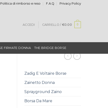
Politica di rimborso e reso
F.A.Q
Privacy Policy
0
ACCEDI
CARRELLO /
€
0.00
E FIRMATE DONNA
THE BRIDGE BORSE
Zadig E Voltaire Borse
Zainetto Donna
Sprayground Zaino
Borsa Da Mare