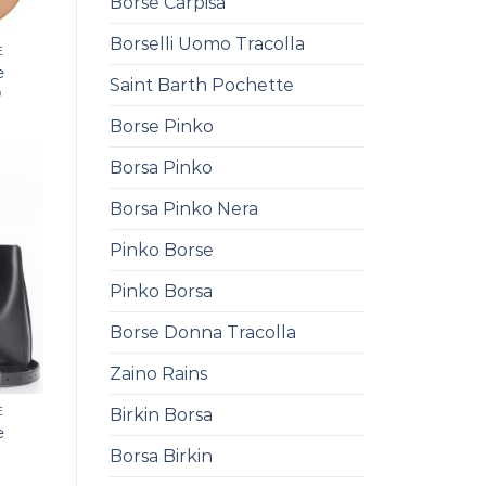
Borse Carpisa
Borselli Uomo Tracolla
E
e
Saint Barth Pochette
0
Borse Pinko
Borsa Pinko
Borsa Pinko Nera
Pinko Borse
Pinko Borsa
Borse Donna Tracolla
Zaino Rains
Birkin Borsa
E
e
0
Borsa Birkin