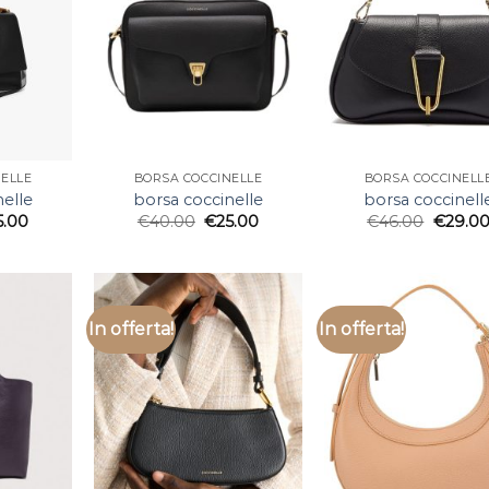
ELLE
BORSA COCCINELLE
BORSA COCCINELL
nelle
borsa coccinelle
borsa coccinell
5.00
€
40.00
€
25.00
€
46.00
€
29.0
In offerta!
In offerta!