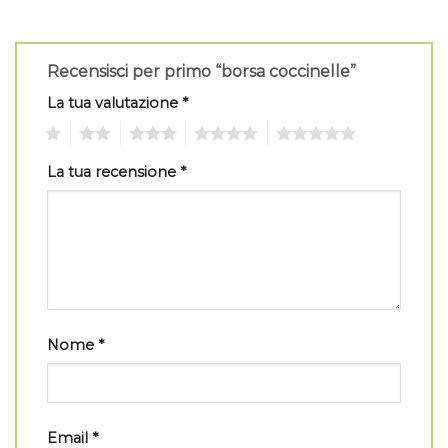
Recensisci per primo “borsa coccinelle”
La tua valutazione
*
1
2
3
4
5
La tua recensione
*
Nome
*
Email
*