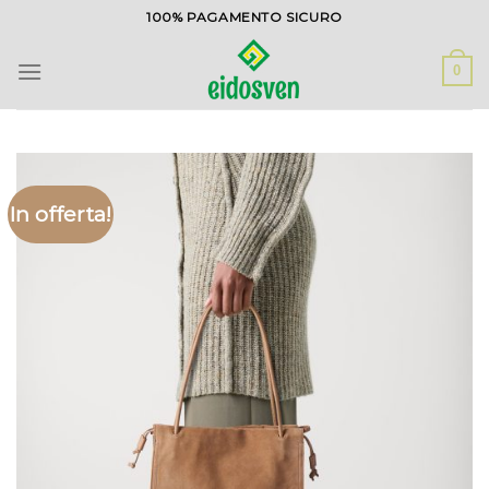
Salta
100% PAGAMENTO SICURO
ai
contenuti
0
In offerta!