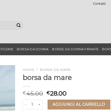
Contatti
TISSIME
BORSA DA DONNA
BORSE DA DONNA FIRMATE
BORS
HOME
/
BORSA DA MARE
borsa da mare
45.00
28.00
€
€
borsa da mare quantità
AGGIUNGI AL CARRELLO