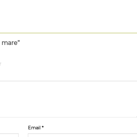
a mare”
Email
*