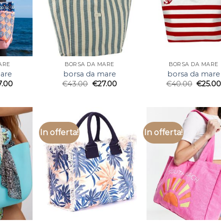
ARE
BORSA DA MARE
BORSA DA MARE
are
borsa da mare
borsa da mare
7.00
€
43.00
€
27.00
€
40.00
€
25.0
In offerta!
In offerta!