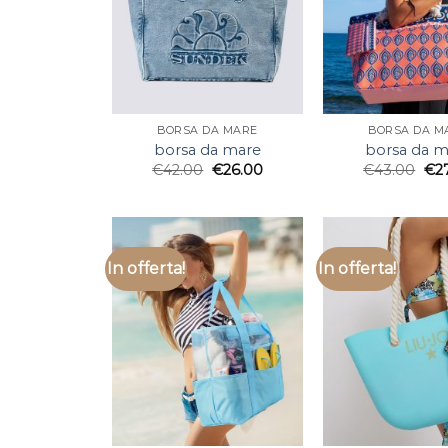
BORSA DA MARE
BORSA DA M
borsa da mare
borsa da m
€
42.00
€
26.00
€
43.00
€
2
In offerta!
In offerta!