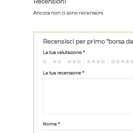
Recensioni
Ancora non ci sono recensioni.
Recensisci per primo “borsa d
La tua valutazione
*
1
2
3
4
5
La tua recensione
*
Nome
*