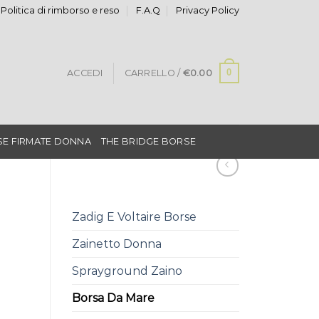
Politica di rimborso e reso
F.A.Q
Privacy Policy
0
ACCEDI
CARRELLO /
€
0.00
E FIRMATE DONNA
THE BRIDGE BORSE
Zadig E Voltaire Borse
Zainetto Donna
Sprayground Zaino
Borsa Da Mare