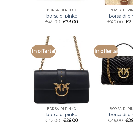
BORSA DI PINKO
BORSA DI PI
borsa di pinko
borsa di p
€
45.00
€
28.00
€
46.00
€
2
In offerta!
In offerta!
BORSA DI PINKO
BORSA DI PI
borsa di pinko
borsa di p
€
42.00
€
26.00
€
45.00
€
2