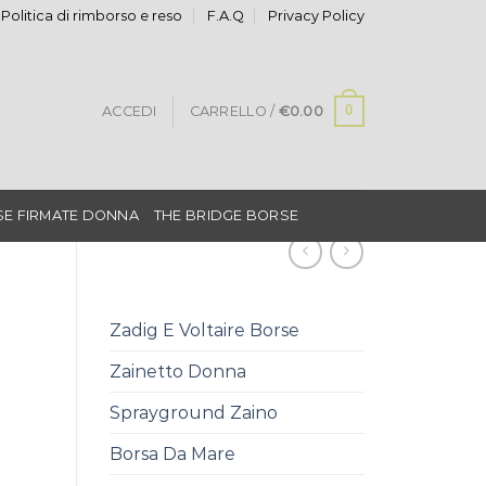
Politica di rimborso e reso
F.A.Q
Privacy Policy
0
ACCEDI
CARRELLO /
€
0.00
E FIRMATE DONNA
THE BRIDGE BORSE
Zadig E Voltaire Borse
Zainetto Donna
Sprayground Zaino
Borsa Da Mare