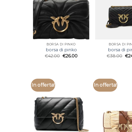
BORSA DI PINKO
BORSA DI PI
borsa di pinko
borsa di p
€
42.00
€
26.00
€
38.00
€
2
In offerta!
In offerta!