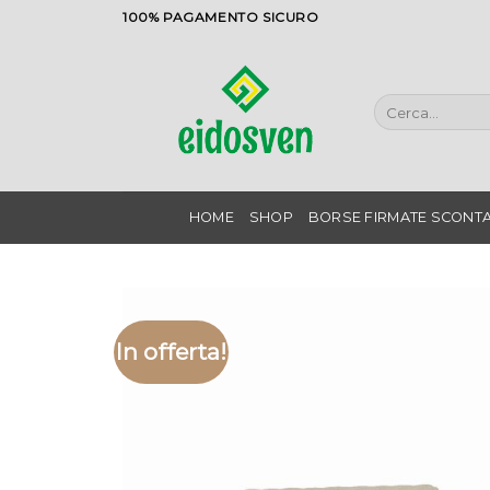
Salta
100% PAGAMENTO SICURO
ai
contenuti
Cerca:
HOME
SHOP
BORSE FIRMATE SCONTA
In offerta!