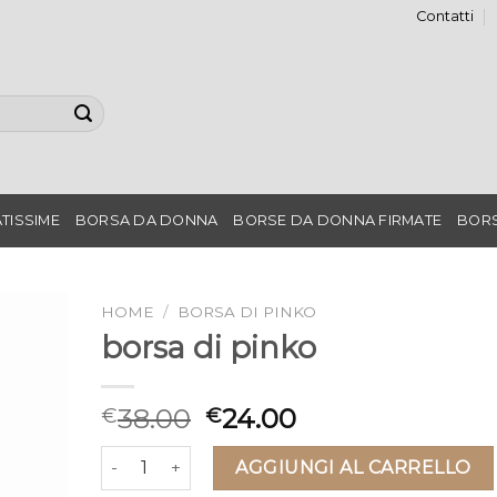
Contatti
TISSIME
BORSA DA DONNA
BORSE DA DONNA FIRMATE
BORS
HOME
/
BORSA DI PINKO
borsa di pinko
38.00
24.00
€
€
borsa di pinko quantità
AGGIUNGI AL CARRELLO