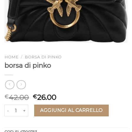
HOME
/
BORSA DI PINKO
borsa di pinko
42.00
26.00
€
€
borsa di pinko quantità
AGGIUNGI AL CARRELLO
COD:
EI-47100753