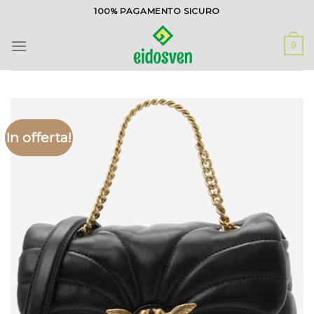
Salta
100% PAGAMENTO SICURO
ai
contenuti
0
In offerta!