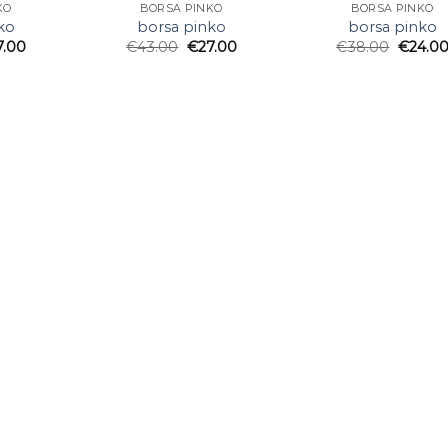
KO
BORSA PINKO
BORSA PINKO
ko
borsa pinko
borsa pinko
7.00
€
43.00
€
27.00
€
38.00
€
24.0