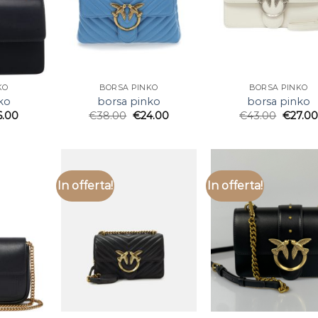
KO
BORSA PINKO
BORSA PINKO
ko
borsa pinko
borsa pinko
6.00
€
38.00
€
24.00
€
43.00
€
27.00
In offerta!
In offerta!