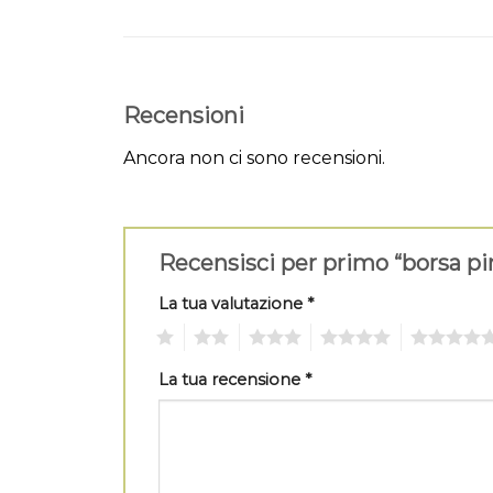
Recensioni
Ancora non ci sono recensioni.
Recensisci per primo “borsa p
La tua valutazione
*
1
2
3
4
5
La tua recensione
*