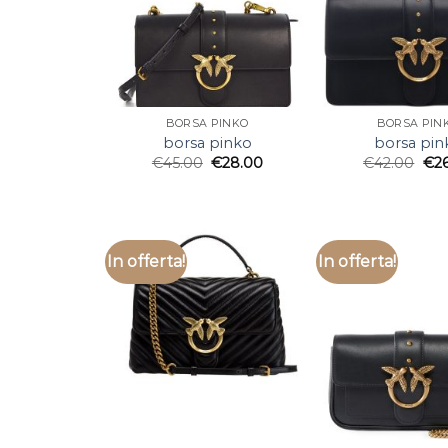
BORSA PINKO
BORSA PIN
borsa pinko
borsa pin
€
45.00
€
28.00
€
42.00
€
2
In offerta!
In offerta!