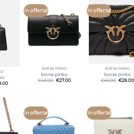
In offerta!
In offerta!
BORSA PINKO
BORSA PINKO
KO
borsa pinko
borsa pinko
ko
€
43.00
€
27.00
€
45.00
€
28.0
9.00
In offerta!
In offerta!