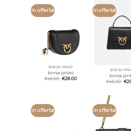
In offerta!
In offerta!
BORSA PINKO
BORSA PIN
borsa pinko
borsa pin
€
45.00
€
28.00
€
46.00
€
2
In offerta!
In offerta!