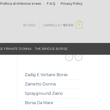
Politica di rimborso e reso
F.A.Q
Privacy Policy
0
ACCEDI
CARRELLO /
€
0.00
E FIRMATE DONNA
THE BRIDGE BORSE
Zadig E Voltaire Borse
Zainetto Donna
Sprayground Zaino
Borsa Da Mare