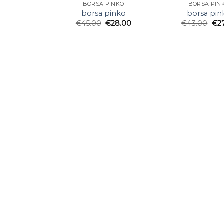
BORSA PINKO
BORSA PIN
borsa pinko
borsa pin
€
45.00
€
28.00
€
43.00
€
2