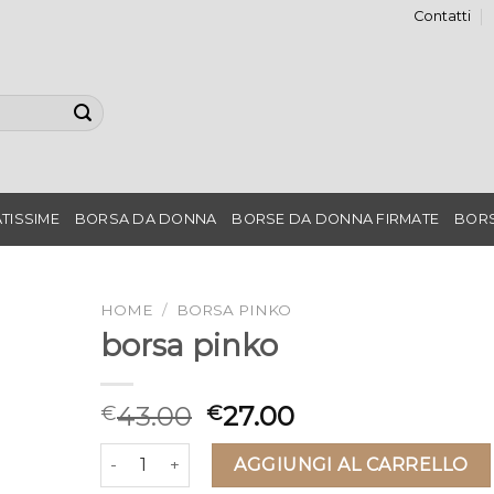
Contatti
TISSIME
BORSA DA DONNA
BORSE DA DONNA FIRMATE
BORS
HOME
/
BORSA PINKO
borsa pinko
43.00
27.00
€
€
borsa pinko quantità
AGGIUNGI AL CARRELLO